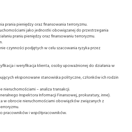
ia prania pieniędzy oraz finansowania terroryzmu.
uchomościami jako jednostki obowiązanej do przestrzegania
ałaniu praniu pieniędzy oraz finansowaniu terroryzmu.
m.
nie czynności podjętych w celu szacowania ryzyka przez
tyfikacja i weryfikacja klienta, osoby upoważnionej do działania w
ujących eksponowane stanowiska polityczne, członków ich rodzin
 nieruchomościami – analiza transakcji.
alnego Inspektora Informacji Finansowej, prokuratury, inne).
nika w obrocie nieruchomościami obowiązków związanych z
terroryzmu.
ego pracowników i współpracowników.