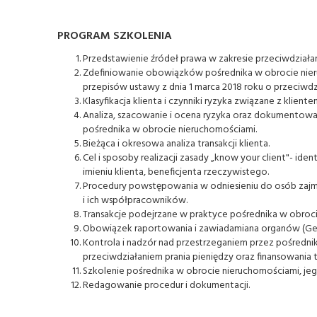
PROGRAM SZKOLENIA
Przedstawienie źródeł prawa w zakresie przeciwdziałan
Zdefiniowanie obowiązków pośrednika w obrocie nier
przepisów ustawy z dnia 1 marca 2018 roku o przeciwdzi
Klasyfikacja klienta i czynniki ryzyka związane z kliente
Analiza, szacowanie i ocena ryzyka oraz dokumentowa
pośrednika w obrocie nieruchomościami.
Bieżąca i okresowa analiza transakcji klienta.
Cel i sposoby realizacji zasady „know your client"- iden
imieniu klienta, beneficjenta rzeczywistego.
Procedury powstępowania w odniesieniu do osób zajm
i ich współpracowników.
Transakcje podejrzane w praktyce pośrednika w obrocie
Obowiązek raportowania i zawiadamiana organów (Gener
Kontrola i nadzór nad przestrzeganiem przez pośred
przeciwdziałaniem prania pieniędzy oraz finansowania 
Szkolenie pośrednika w obrocie nieruchomościami, j
Redagowanie procedur i dokumentacji.