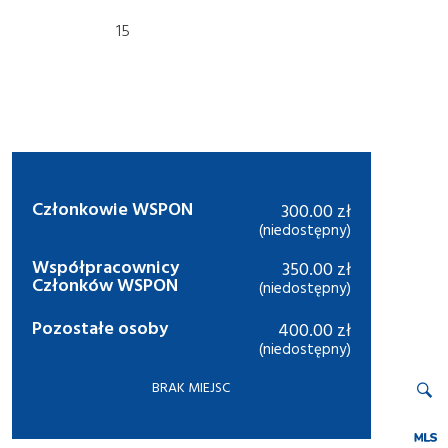
15
Członkowie WSPON
300.00 zł
(niedostępny)
Współpracownicy
350.00 zł
Członków WSPON
(niedostępny)
Pozostałe osoby
400.00 zł
(niedostępny)
BRAK MIEJSC