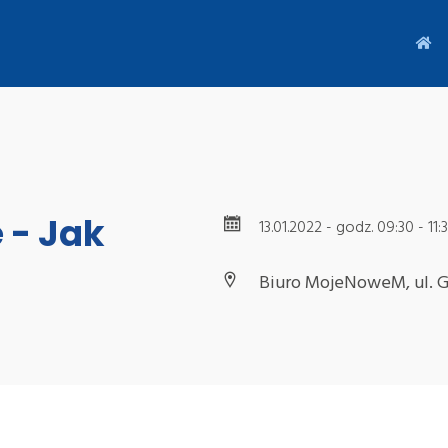
 - Jak
13.01.2022 - godz. 09:30 - 11:
Biuro MojeNoweM, ul. G