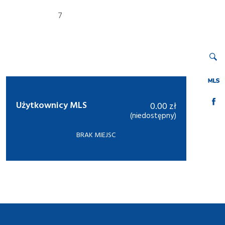
7
Użytkownicy MLS
0.00 zł
(niedostępny)
BRAK MIEJSC