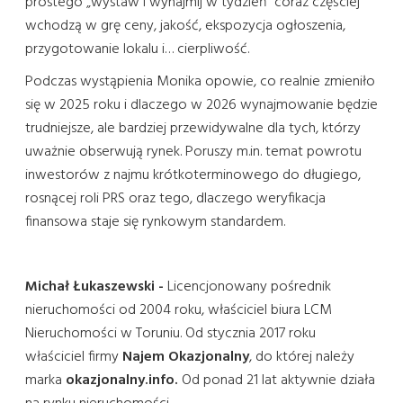
prostego „wystaw i wynajmij w tydzień” coraz częściej
wchodzą w grę ceny, jakość, ekspozycja ogłoszenia,
przygotowanie lokalu i… cierpliwość.
Podczas wystąpienia Monika opowie, co realnie zmieniło
się w 2025 roku i dlaczego w 2026 wynajmowanie będzie
trudniejsze, ale bardziej przewidywalne dla tych, którzy
uważnie obserwują rynek. Poruszy m.in. temat powrotu
inwestorów z najmu krótkoterminowego do długiego,
rosnącej roli PRS oraz tego, dlaczego weryfikacja
finansowa staje się rynkowym standardem.
Michał Łukaszewski -
Licencjonowany pośrednik
nieruchomości od 2004 roku, właściciel biura LCM
Nieruchomości w Toruniu. Od stycznia 2017 roku
właściciel firmy
Najem Okazjonalny
, do której należy
marka
okazjonalny.info.
Od ponad 21 lat aktywnie działa